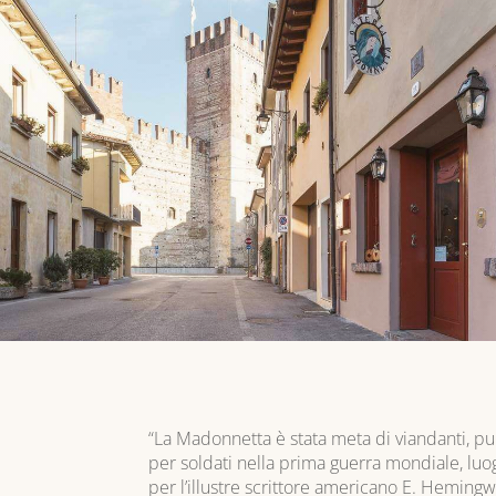
“La Madonnetta è stata meta di viandanti, pun
per soldati nella prima guerra mondiale, luo
per l’illustre scrittore americano E. Heming