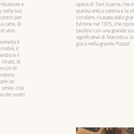
 ambulanze e
opera di Toni Guerra, che e
, nella sua
questa antica osteria e la ci
ncontro per
circolare, ricavata dalla gr
a carte, di
fulmine nel 1975, che ripro
di vino.
tavolino con una grande scac
significativo di Marostica: l
donnetta è
gioca nella grande Piazza”.
mobili, il
andisce il
itratti, di
 ricchi di
 pendono
stare un
 umile, così
ta dei nostri