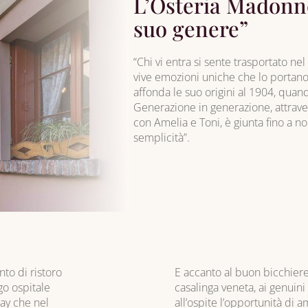
L’Osteria Madonne
suo genere”
“Chi vi entra si sente trasportato n
vive emozioni uniche che lo portano 
affonda le suo origini al 1904, quand
Generazione in generazione, attraver
con Amelia e Toni, è giunta fino a no
semplicità”.
to di ristoro
E accanto al buon bicchiere d
go ospitale
casalinga veneta, ai genuini
way che nel
all’ospite l’opportunità di 