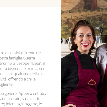
ro e convivialità entro le
nostra famiglia Guerra
snonno Giuseppe, “Bepi”, il
nostra bisnonna Erminia, non
nti anni qualcuno della sua
vità, offrendo a chi la
ogliente.
suo genere. Appena entrate,
tano passato, suscitando
; infatti ogni oggetto, le