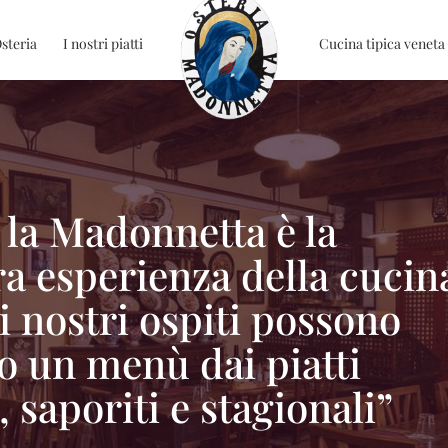
Osteria
I nostri piatti
Cucina tipica veneta
 la Madonnetta è la
ra esperienza della cucin
 i nostri ospiti possono
so un menù dai piatti
 saporiti e stagionali”