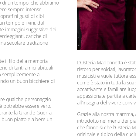
oto di un tempo, che abbiamo
vere sempre intense
praffini gusti di cibi
n tempo e i vini, dal
te immagini suggestive dei
verdeggianti, cariche di
una secolare tradizione
te il filo della memoria
L’Osteria Madonnetta è stat
ene di tanti amici abituali
ristoro per soldati, lavoratori,
e o semplicemente a
musicisti e vuole tuttora ess
iando un buon bicchiere di
come è stato in tutta la sua 
accattivante e familiare luog
appassionate partite a carte
dere qualche personaggio
all’insegna del vivere conviv
hé potrebbe essere vero.
urante la Grande Guerra,
Grazie alla nostra mamma,
 buon piatto e a bere un
introdotto nel menù dei piatt
che fanno sì che l’Osteria
originale e tipico della cuc