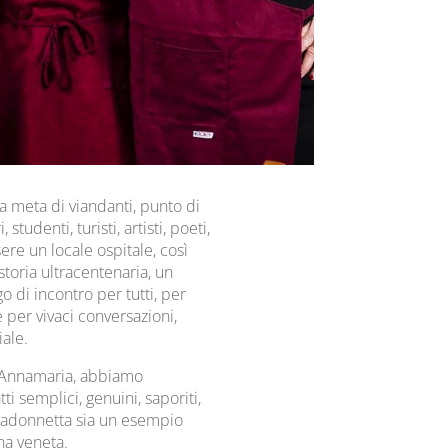
a meta di viandanti, punto di
 studenti, turisti, artisti, poeti,
ere un locale ospitale, così
storia ultracentenaria, un
o di incontro per tutti, per
 per vivaci conversazioni,
iale.
 Annamaria, abbiamo
i semplici, genuini, saporiti,
 Madonnetta sia un esempio
ina veneta.