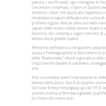
panche, i vecchi tavoli, ogni immagine, le f
con amore conservato, vi fanno e faranno vi
emozioni. Odori che stuzzicano l’appetito e so
rimandano ai sapori della genuina cucina di u
profumo e gusto delicati, evocano nella men
vigneti delle nostre colline venete solatie e 
fascino e, nel contempo, segno concreto di 
vitivinicola di grande qualità.
All’interno dell’osteria o nel giardino adiacen
spazia e l’immaginazione vi farà rivivere le sc
della “Madonnetta” intenti a giocare a cart
chiacchierare davanti al caminetto, sorsegg
vino.
Anzi si potrebbe avere l’impressione di ve
famoso della storia. Non è da stupirsi, perc
Del resto Ernest Hemingway, già nel 1918, d
quando poteva, si fermava a gustare qualche
bicchiere del nostro vino.