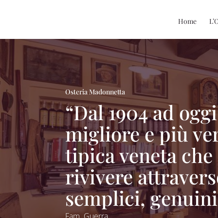
Home
L’
Osteria Madonnetta
“Dal 1904 ad oggi
migliore e più ve
tipica veneta che
rivivere attraver
semplici, genuini,
Fam. Guerra