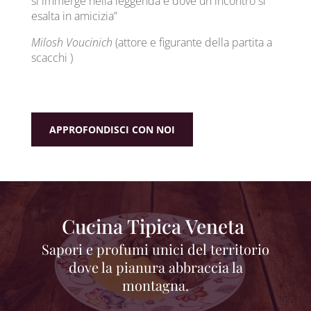
si immerge nella leggenda e dove un incontro si
esalta in amicizia”
Milosh Voucinich
(attore e figurante della partita a
scacchi )
APPROFONDISCI CON NOI
Cucina Tipica Veneta
Sapori e profumi unici del territorio
dove la pianura abbraccia la
montagna.