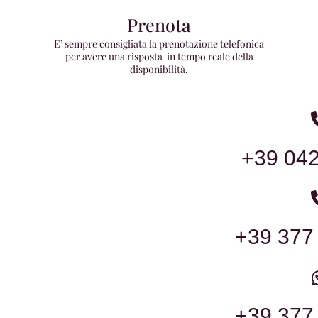
Prenota
E’ sempre consigliata la prenotazione telefonica
per avere una risposta in tempo reale della
disponibilità.
+39 04
+39 377
+39 377