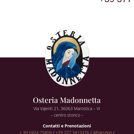
Osteria Madonnetta
Via Vajenti 21, 36063 Marostica – VI
– centro storico –
Contatti e Prenotazioni
+ 39 0424 75859
/
+39 377 3413376
/
WhatsApp
/